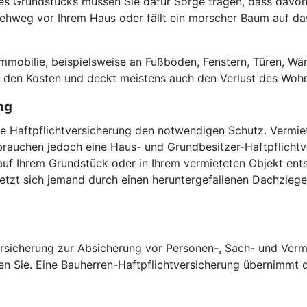
es Grundstücks müssen Sie dafür Sorge tragen, dass davon 
hweg vor Ihrem Haus oder fällt ein morscher Baum auf das 
.
obilie, beispielsweise an Fußböden, Fenstern, Türen, Wän
or den Kosten und deckt meistens auch den Verlust des Woh
ng
vate Haftpflichtversicherung den notwendigen Schutz. Verm
auchen jedoch eine Haus- und Grundbesitzer-Haftpflichtver
uf Ihrem Grundstück oder in Ihrem vermieteten Objekt ents
zt sich jemand durch einen heruntergefallenen Dachziegel,
versicherung zur Absicherung vor Personen-, Sach- und Verm
en Sie. Eine Bauherren-Haftpflichtversicherung übernimmt di