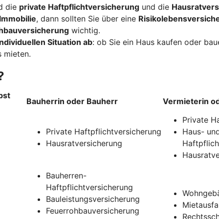
d die
private Haftpflichtversicherung
und die
Hausratvers
Immobilie
, dann sollten Sie über eine
Risikolebensversich
hbauversicherung
wichtig.
ndividuellen Situation ab
: ob Sie ein Haus kaufen oder ba
 mieten.
?
bst
Bauherrin oder Bauherr
Vermieterin o
Private H
Private Haftpflichtversicherung
Haus- und
Hausratversicherung
Haftpflic
Hausratve
Bauherren-
Haftpflichtversicherung
Wohngebä
Bauleistungsversicherung
Mietausfa
Feuerrohbauversicherung
Rechtssch