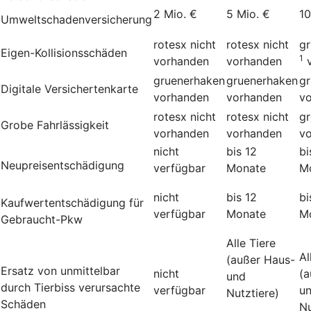
2 Mio. €
5 Mio. €
10
Umweltschadenversicherung
rotesx
nicht
rotesx
nicht
g
Eigen-Kollisionsschäden
1
vorhanden
vorhanden
gruenerhaken
gruenerhaken
g
Digitale Versichertenkarte
vorhanden
vorhanden
v
rotesx
nicht
rotesx
nicht
g
Grobe Fahrlässigkeit
vorhanden
vorhanden
v
nicht
bis 12
bi
Neupreisentschädigung
verfügbar
Monate
M
nicht
bis 12
bi
Kauf­wert­entschädi­gung für
verfügbar
Monate
M
Gebraucht-Pkw
Alle Tiere
Al
(außer Haus-
Ersatz von unmittelbar
nicht
(a
und
durch Tierbiss verur­sachte
verfügbar
u
Nutztiere)
Schäden
Nu