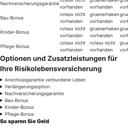
Nachversicherungsgarantie
vorhanden
vorhanden
vor
rotesx
nicht
gruenerhaken
gru
Bau-Bonus
vorhanden
vorhanden
vor
rotesx
nicht
gruenerhaken
gru
Kinder-Bonus
vorhanden
vorhanden
vor
rotesx
nicht
rotesx
nicht
gru
Pflege-Bonus
vorhanden
vorhanden
vor
Optionen und Zusatzleistungen für
Ihre Risikolebensversicherung
Anschlussgarantie verbundene Leben
Verlängerungsoption
Nachversicherungsgarantie
Bau-Bonus
Kinder-Bonus
Pflege-Bonus
So sparen Sie Geld