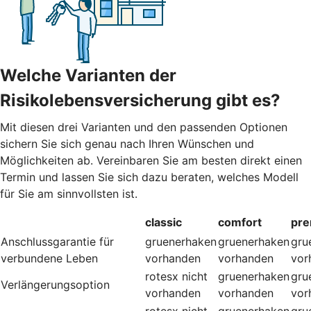
Welche Varianten der
Risikolebensversicherung gibt es?
Mit diesen drei Varianten und den passenden Optionen
sichern Sie sich genau nach Ihren Wünschen und
Möglichkeiten ab. Vereinbaren Sie am besten direkt einen
Termin und lassen Sie sich dazu beraten, welches Modell
für Sie am sinnvollsten ist.
classic
comfort
pr
Anschlussgarantie für
gruenerhaken
gruenerhaken
gru
verbundene Leben
vorhanden
vorhanden
vor
rotesx
nicht
gruenerhaken
gru
Verlängerungsoption
vorhanden
vorhanden
vor
rotesx
nicht
gruenerhaken
gru