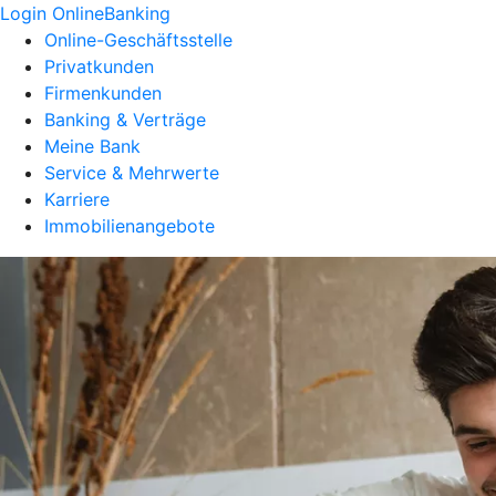
Login OnlineBanking
Online-Geschäftsstelle
Privatkunden
Firmenkunden
Banking & Verträge
Meine Bank
Service & Mehrwerte
Karriere
Immobilienangebote