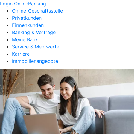
Login OnlineBanking
Online-Geschäftsstelle
Privatkunden
Firmenkunden
Banking & Verträge
Meine Bank
Service & Mehrwerte
Karriere
Immobilienangebote