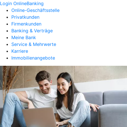
Login OnlineBanking
Online-Geschäftsstelle
Privatkunden
Firmenkunden
Banking & Verträge
Meine Bank
Service & Mehrwerte
Karriere
Immobilienangebote