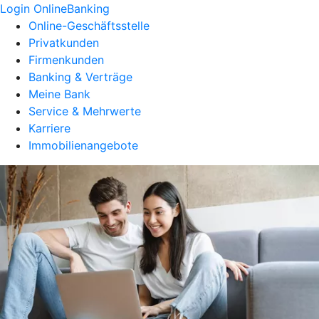
Login OnlineBanking
Online-Geschäftsstelle
Privatkunden
Firmenkunden
Banking & Verträge
Meine Bank
Service & Mehrwerte
Karriere
Immobilienangebote