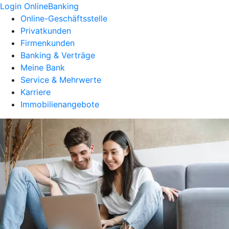
Login OnlineBanking
Online-Geschäftsstelle
Privatkunden
Firmenkunden
Banking & Verträge
Meine Bank
Service & Mehrwerte
Karriere
Immobilienangebote