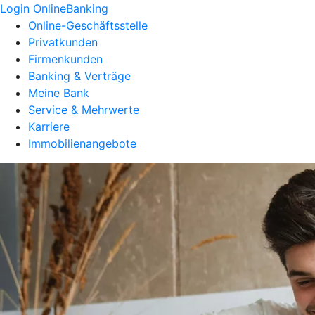
Login OnlineBanking
Online-Geschäftsstelle
Privatkunden
Firmenkunden
Banking & Verträge
Meine Bank
Service & Mehrwerte
Karriere
Immobilienangebote