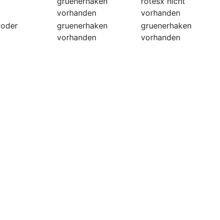
gruenerhaken
rotesx
nicht
vorhanden
vorhanden
coder
gruenerhaken
gruenerhaken
vorhanden
vorhanden